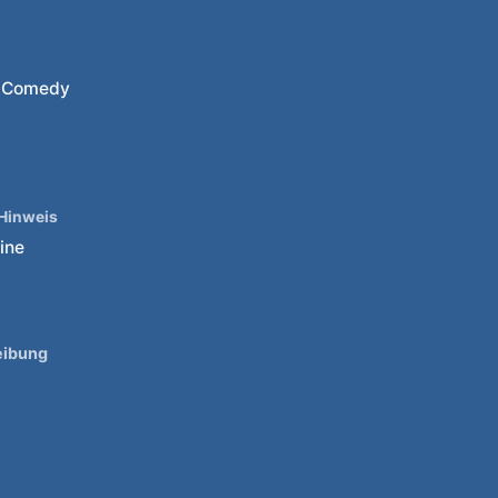
, Comedy
 Hinweis
line
eibung