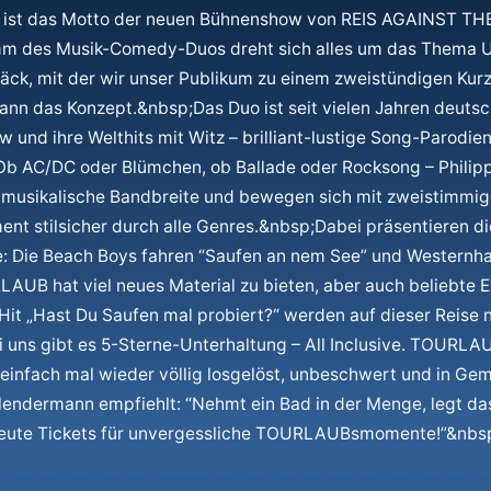
 ist das Motto der neuen Bühnenshow von REIS AGAINST T
m des Musik-Comedy-Duos dreht sich alles um das Thema Ur
äck, mit der wir unser Publikum zu einem zweistündigen Kurz
nn das Konzept.&nbsp;Das Duo ist seit vielen Jahren deutsc
und ihre Welthits mit Witz – brilliant-lustige Song-Parodi
b AC/DC oder Blümchen, ob Ballade oder Rocksong – Philip
musikalische Bandbreite und bewegen sich mit zweistimmi
ent stilsicher durch alle Genres.&nbsp;Dabei präsentieren di
: Die Beach Boys fahren “Saufen an nem See” und Westernhag
AUB hat viel neues Material zu bieten, aber auch beliebte 
 Hit „Hast Du Saufen mal probiert?“ werden auf dieser Reise ni
i uns gibt es 5-Sterne-Unterhaltung – All Inclusive. TOURLAU
ie einfach mal wieder völlig losgelöst, unbeschwert und in Ge
Blendermann empfiehlt: “Nehmt ein Bad in der Menge, legt da
heute Tickets für unvergessliche TOURLAUBsmomente!”&nbs