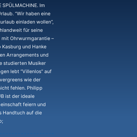
HE SPÜLMACHINE. Im
laub. “Wir haben eine
urlaub einladen wollen”,
hlandweit für seine
en mit Ohrwurmgarantie –
p Kasburg und Hanke
gen Arrangements und
e studierten Musiker
en lebt “Villenlos” auf
Evergreens wie der
cht fehlen. Philipp
B ist der ideale
meinschaft feiern und
s Handtuch auf die
p;