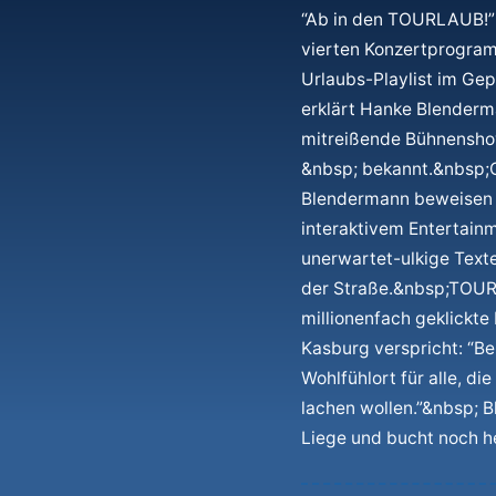
“Ab in den TOURLAUB!”
vierten Konzertprogram
Urlaubs-Playlist im Gep
erklärt Hanke Blenderma
mitreißende Bühnenshow 
&nbsp; bekannt.&nbsp;O
Blendermann beweisen 
interaktivem Entertainm
unerwartet-ulkige Texte
der Straße.&nbsp;TOURL
millionenfach geklickte
Kasburg verspricht: “Be
Wohlfühlort für alle, d
lachen wollen.”&nbsp; 
Liege und bucht noch 