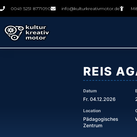
Zum
0049 5251 8771090
info@kulturkreativmotor.de
Mi
Inhalt
springen
REIS A
Datum
Fr. 04.12.2026
Location
Pädagogisches
Zentrum