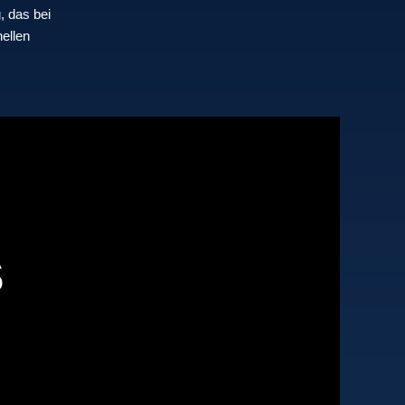
, das bei
nellen
s