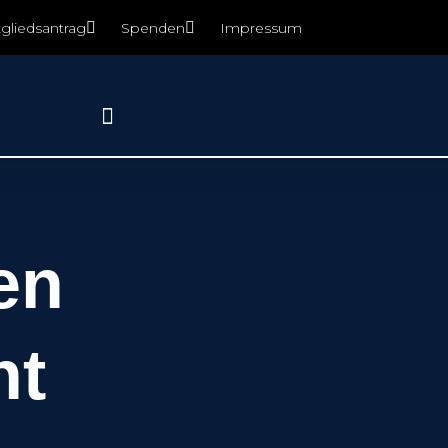
tgliedsantrag
Spenden
Impressum
en
Mit vereinten Kräften geht no
ht