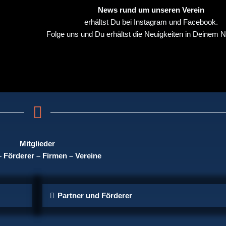
c
s
News rund um unseren Verein
erhältst Du bei Instagram und Facebook.
e
t
Folge uns und Du erhältst die Neuigkeiten in Deinem 
b
a
o
g
o
r
k
a
Mitglieder
-
m
– Förderer – Firmen – Vereine
f
Partner und Förderer