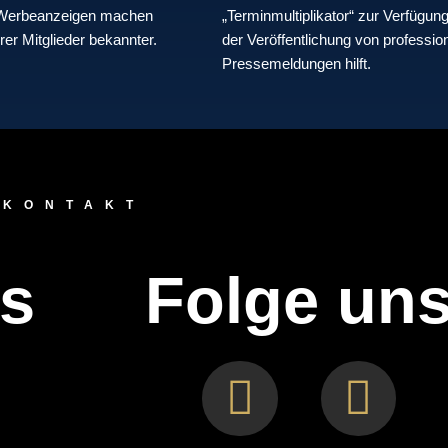
 Werbeanzeigen machen
„Terminmultiplikator“ zur Verfügung
rer Mitglieder bekannter.
der Veröffentlichung von professio
Pressemeldungen hilft.
KONTAKT
ns
Folge un
F
I
a
n