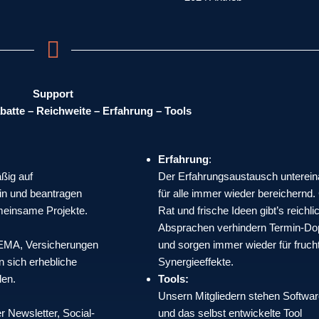
Support
batte – Reichweite – Erfahrung – Tools
Erfahrung
:
ßig auf
Der Erfahrungsaustausch untereina
in und beantragen
für alle immer wieder bereichernd.
emeinsame Projekte.
Rat und frische Ideen gibt’s reichli
Absprachen verhindern Termin-Do
GEMA, Versicherungen
und sorgen immer wieder für fruch
n sich erhebliche
Synergieeffekte.
len.
Tools:
Unsern Mitgliedern stehen Softwar
Newsletter, Social-
und das selbst entwickelte Tool