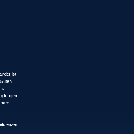
nder ist
 Guten
ch.
pplungen
tbare
elizenzen