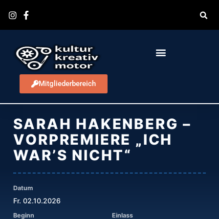
Zum
Inhalt
springen
KULTURVEREINIGUNG OWL VERANSTALTE
PADERBORNER JAHRESRÜCKBLICK
0525.1FALLSREICH TREFFEN
RAUS GEHT’S FESTIVALPLANER
Mitgliederbereich
SARAH HAKENBERG –
VORPREMIERE „ICH
WAR’S NICHT“
Datum
Fr. 02.10.2026
Beginn
Einlass