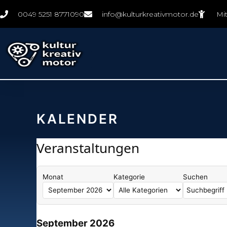
Zum
0049 5251 8771090
info@kulturkreativmotor.de
Mi
Inhalt
springen
KALENDER
Veranstaltungen
Monat
Kategorie
Suchen
September 2026