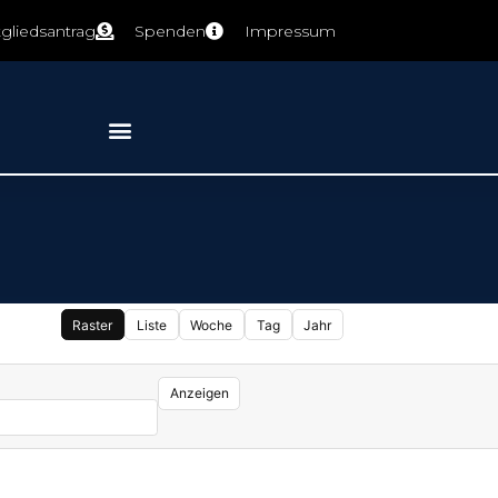
tgliedsantrag
Spenden
Impressum
Raster
Liste
Woche
Tag
Jahr
Anzeigen