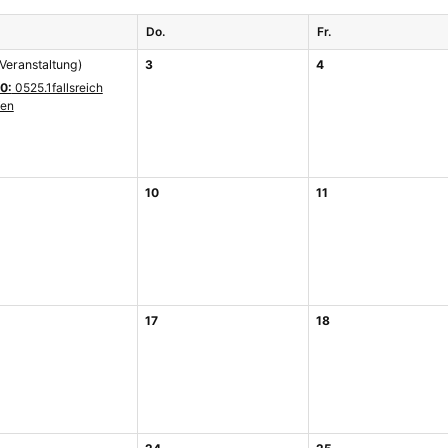
Do.
Fr.
 Veranstaltung)
3
4
0:
0525.1fallsreich
fen
10
11
17
18