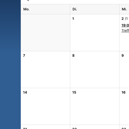
Mo.
Di.
Mi.
1
2
(1
19:0
Tref
7
8
9
14
15
16