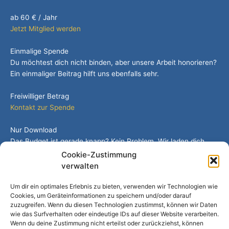
ab 60 € / Jahr
Jetzt Mitglied werden
Einmalige Spende
Du möchtest dich nicht binden, aber unsere Arbeit honorieren?
Ein einmaliger Beitrag hilft uns ebenfalls sehr.
Freiwilliger Betrag
Kontakt zur Spende
Nur Download
Das Budget ist gerade knapp? Kein Problem. Wir laden dich
herzlich ein, das Paper kostenlos zu nutzen.
Cookie-Zustimmung
verwalten
0 €
Zum PDF Download
Um dir ein optimales Erlebnis zu bieten, verwenden wir Technologien wie
Cookies, um Geräteinformationen zu speichern und/oder darauf
zuzugreifen. Wenn du diesen Technologien zustimmst, können wir Daten
Danke für deine Solidarität und für die Unterstützung der
wie das Surfverhalten oder eindeutige IDs auf dieser Website verarbeiten.
Kulturarbeit!
Wenn du deine Zustimmung nicht erteilst oder zurückziehst, können